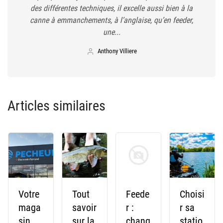
des différentes techniques, il excelle aussi bien à la
canne à emmanchements, à l’anglaise, qu’en feeder,
une...
Anthony Villiere
Articles similaires
Votre
Tout
Feede
Choisi
maga
savoir
r :
r sa
sin
sur la
chang
statio