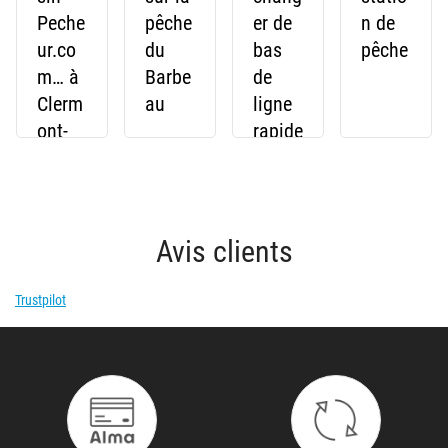
Peche
pêche
er de
n de
ur.co
du
bas
pêche
m… à
Barbe
de
Clerm
au
ligne
ont-
rapide
Ferra
ment
nd !
Avis clients
Trustpilot