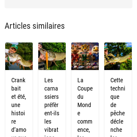
Articles similaires
Crank
Les
La
Cette
bait
carna
Coupe
techni
et été,
ssiers
du
que
une
préfèr
Mond
de
histoi
ent-ils
e
pêche
re
les
comm
décle
d’amo
vibrat
ence,
nche