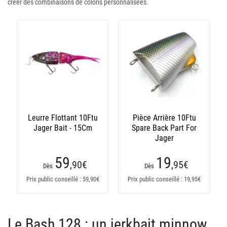
créer des combinaisons de coloris personnalisées.
Leurre Flottant 10Ftu
Pièce Arrière 10Ftu
Jager Bait - 15Cm
Spare Back Part For
Jager
59
19
,90
€
,95
€
Dès
Dès
Prix public conseillé : 59,90€
Prix public conseillé : 19,95€
Le Bash 128 : un jerkbait minnow