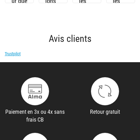
ur que
ions
les
les
beauc
ou la
leurre
attaq
oup
discré
s en
ues
de
tion ?
éditio
les
pêche
n
plus
Avis clients
urs
limité
violen
sous-
e
tes
Trustpilot
estim
débar
ent
quent
Paiement en 3x ou 4x sans
Retour gratuit
frais CB