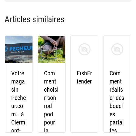
Articles similaires
Votre
Com
FishFr
Com
maga
ment
iender
ment
sin
choisi
réalis
Peche
r son
er des
ur.co
rod
boucl
m… à
pod
es
Clerm
pour
parfai
ont-
la
tes