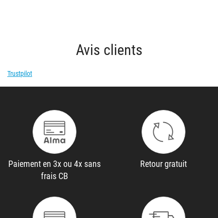
Ferra
peche
nd !
a la
carpe
?
Avis clients
Trustpilot
Paiement en 3x ou 4x sans
Retour gratuit
frais CB