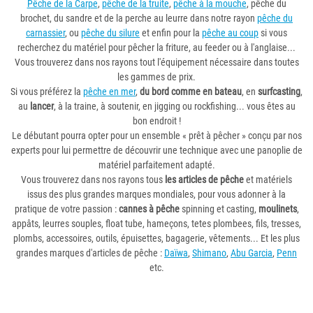
Pêche de la Carpe
,
pêche de la truite
,
pêche à la mouche
, pêche du
brochet, du sandre et de la perche au leurre dans notre rayon
pêche du
carnassier
, ou
pêche du silure
et enfin pour la
pêche au coup
si vous
recherchez du matériel pour pêcher la friture, au feeder ou à l'anglaise...
Vous trouverez dans nos rayons tout l'équipement nécessaire dans toutes
les gammes de prix.
Si vous préférez la
pêche en mer
,
du bord comme en bateau
, en
surfcasting
,
au
lancer
, à la traine, à soutenir, en jigging ou rockfishing... vous êtes au
bon endroit !
Le débutant pourra opter pour un ensemble « prêt à pêcher » conçu par nos
experts pour lui permettre de découvrir une technique avec une panoplie de
matériel parfaitement adapté.
Vous trouverez dans nos rayons tous
les articles de pêche
et matériels
issus des plus grandes marques mondiales, pour vous adonner à la
pratique de votre passion :
cannes à pêche
spinning et casting,
moulinets
,
appâts, leurres souples, float tube, hameçons, tetes plombees, fils, tresses,
plombs, accessoires, outils, épuisettes, bagagerie, vêtements... Et les plus
grandes marques d'articles de pêche :
Daïwa
,
Shimano
,
Abu Garcia
,
Penn
etc.