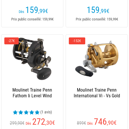
159
159
,99
€
,99
€
Dès
Prix public conseillé: 159,99€
Prix public conseillé: 159,99€
-27€
-152€
Moulinet Traine Penn
Moulinet Traine Penn
Fathom Ii Level Wind
International Vi - Vs Gold
(1 avis)
272
746
,30
€
,90
€
299,90€
899€
Dès
Dès