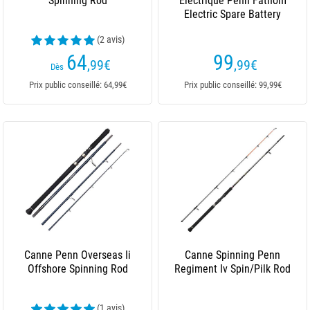
Spinning Rod
Électrique Penn Fathom
Electric Spare Battery
(2 avis)
64
99
,99
€
,99
€
Dès
Prix public conseillé: 64,99€
Prix public conseillé: 99,99€
Canne Penn Overseas Ii
Canne Spinning Penn
Offshore Spinning Rod
Regiment Iv Spin/Pilk Rod
(1 avis)