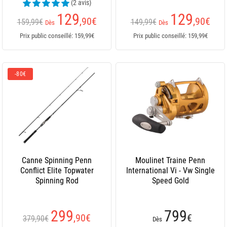
(2 avis)
129
129
,90
€
,90
€
159,99€
149,99€
Dès
Dès
Prix public conseillé: 159,99€
Prix public conseillé: 159,99€
-80€
Canne Spinning Penn
Moulinet Traine Penn
Conflict Elite Topwater
International Vi - Vw Single
Spinning Rod
Speed Gold
299
799
,90
€
€
379,90€
Dès