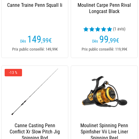
Canne Traine Penn Squall Ii
Moulinet Carpe Penn Rival
Longcast Black
(1 avis)
149
99
,99
€
,99
€
Dès
Dès
Prix public conseillé: 149,99€
Prix public conseillé: 119,99€
-13 %
Canne Casting Penn
Moulinet Spinning Penn
Conflict Xr Slow Pitch Jig
Spinfisher Vii Live Liner
Spinning Rod
Spinning Reel