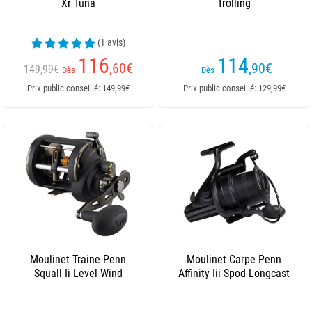
Xr Tuna
Trolling
(1 avis)
116
114
,60
€
,90
€
149,99€
Dès
Dès
Prix public conseillé: 149,99€
Prix public conseillé: 129,99€
Moulinet Traine Penn
Moulinet Carpe Penn
Squall Ii Level Wind
Affinity Iii Spod Longcast