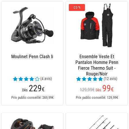
-23 %
Moulinet Penn Clash Ii
Ensemble Veste Et
Pantalon Homme Penn
Fierce Thermo Suit -
Rouge/Noir
(4 avis)
(12 avis)
229
99
€
€
129,99€
Dès
Dès
Prix public conseillé: 269,99€
Prix public conseillé: 129,99€