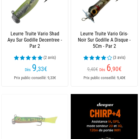
Leurre Truite Vario Shad
Leurre Truite Vario Gris-
Ayu Sur Godille Decentree -
Noir Sur Godille A Disque -
Par 2
5Cm - Par 2
(2 avis)
(3 avis)
9
6
,33
€
,90
€
9,40€
Dès
Dès
Prix public conseillé: 9,33€
Prix public conseillé: 9,40€