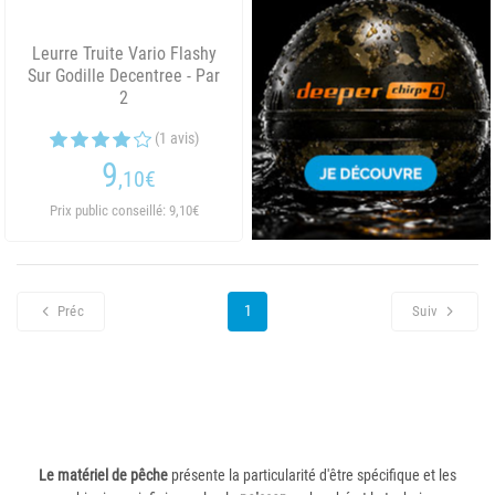
Leurre Truite Vario Flashy
Sur Godille Decentree - Par
2
(1 avis)
9
,10
€
Prix public conseillé: 9,10€
1
Préc
Suiv
Le matériel de pêche
présente la particularité d'être spécifique et les