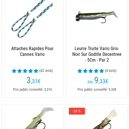
Attaches Rapides Pour
Leurre Truite Vario Gris-
Cannes Vario
Noir Sur Godille Decentree
- 5Cm - Par 2
(42 avis)
(4 avis)
3
9
,31
€
,33
€
Dès
Prix public conseillé: 3,31€
Prix public conseillé: 9,33€
-26 %