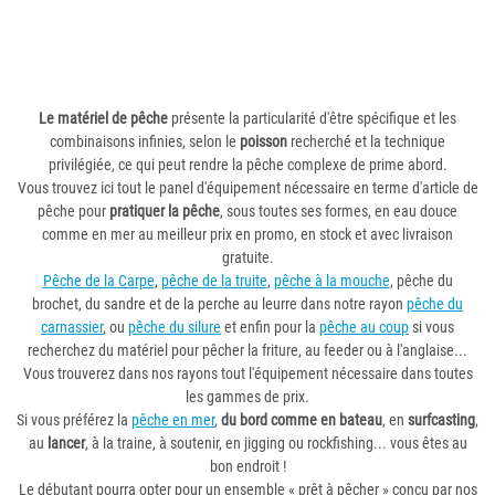
Le matériel de pêche
présente la particularité d'être spécifique et les
combinaisons infinies, selon le
poisson
recherché et la technique
privilégiée, ce qui peut rendre la pêche complexe de prime abord.
Vous trouvez ici tout le panel d'équipement nécessaire en terme d'article de
pêche pour
pratiquer la pêche
, sous toutes ses formes, en eau douce
comme en mer au meilleur prix en promo, en stock et avec livraison
gratuite.
Pêche de la Carpe
,
pêche de la truite
,
pêche à la mouche
, pêche du
brochet, du sandre et de la perche au leurre dans notre rayon
pêche du
carnassier
, ou
pêche du silure
et enfin pour la
pêche au coup
si vous
recherchez du matériel pour pêcher la friture, au feeder ou à l'anglaise...
Vous trouverez dans nos rayons tout l'équipement nécessaire dans toutes
les gammes de prix.
Si vous préférez la
pêche en mer
,
du bord comme en bateau
, en
surfcasting
,
au
lancer
, à la traine, à soutenir, en jigging ou rockfishing... vous êtes au
bon endroit !
Le débutant pourra opter pour un ensemble « prêt à pêcher » conçu par nos