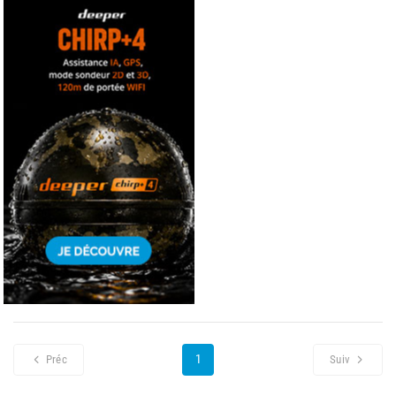
1
Préc
Suiv