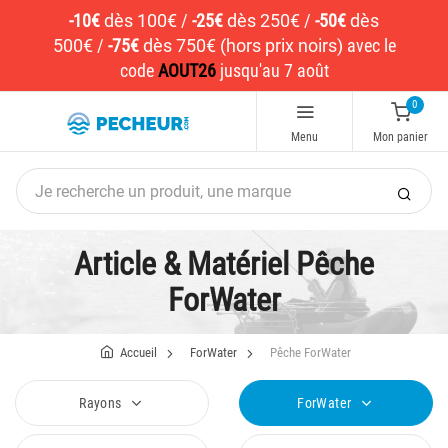
-10€
dès 100€
/
-25€
dès 250€
/
-50€
dès
500€
/
-75€
dès 750€ (hors prix noirs)
avec le
code
AOUT26
jusqu'au 7 août
0
Menu
Mon panier
Article & Matériel Pêche
ForWater
Accueil
ForWater
Pêche ForWater
Rayons
ForWater