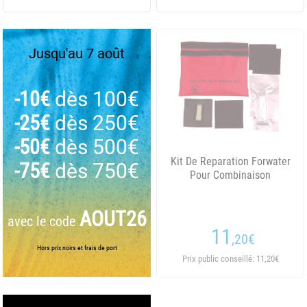
Jusqu'au 7 août
-10€
dès 100€
-25€
dès 250€
-50€
dès 500€
Kit De Reparation Forwater
-75€
dès 750€
Pour Combinaison
AOUT26
avec le code
11
,20
€
Hors prix noirs et frais de port
Prix public conseillé: 11,20€