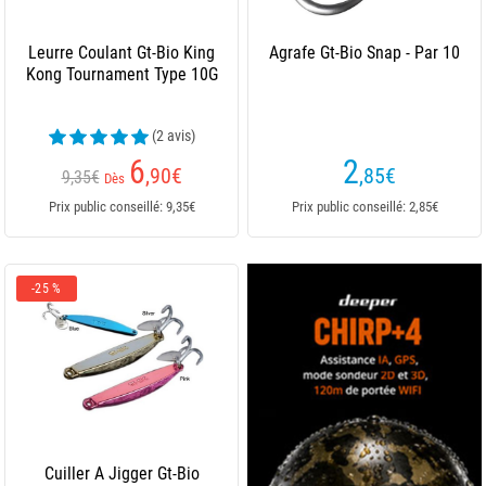
Leurre Coulant Gt-Bio King
Agrafe Gt-Bio Snap - Par 10
Kong Tournament Type 10G
(2 avis)
6
2
,90
€
,85
€
9,35€
Dès
Prix public conseillé: 9,35€
Prix public conseillé: 2,85€
-25 %
Cuiller A Jigger Gt-Bio