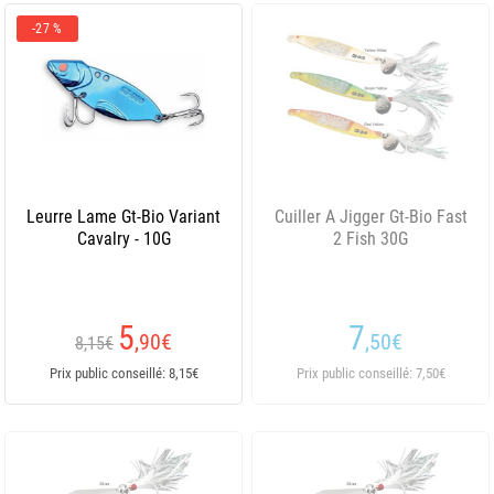
-27 %
Leurre Lame Gt-Bio Variant
Cuiller A Jigger Gt-Bio Fast
Cavalry - 10G
2 Fish 30G
5
7
,90
€
,50
€
8,15€
Prix public conseillé: 8,15€
Prix public conseillé: 7,50€