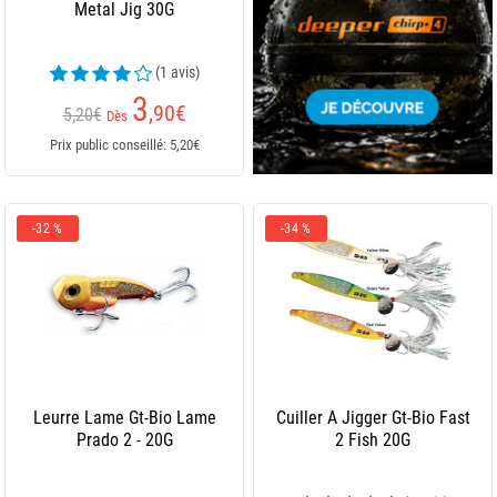
Metal Jig 30G
(1 avis)
3
,90
€
5,20€
Dès
Prix public conseillé: 5,20€
-32 %
-34 %
Leurre Lame Gt-Bio Lame
Cuiller A Jigger Gt-Bio Fast
Prado 2 - 20G
2 Fish 20G