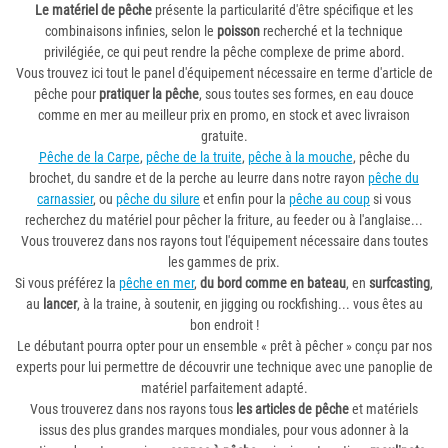
Le matériel de pêche
présente la particularité d'être spécifique et les
combinaisons infinies, selon le
poisson
recherché et la technique
privilégiée, ce qui peut rendre la pêche complexe de prime abord.
Vous trouvez ici tout le panel d'équipement nécessaire en terme d'article de
pêche pour
pratiquer la pêche
, sous toutes ses formes, en eau douce
comme en mer au meilleur prix en promo, en stock et avec livraison
gratuite.
Pêche de la Carpe
,
pêche de la truite
,
pêche à la mouche
, pêche du
brochet, du sandre et de la perche au leurre dans notre rayon
pêche du
carnassier
, ou
pêche du silure
et enfin pour la
pêche au coup
si vous
recherchez du matériel pour pêcher la friture, au feeder ou à l'anglaise...
Vous trouverez dans nos rayons tout l'équipement nécessaire dans toutes
les gammes de prix.
Si vous préférez la
pêche en mer
,
du bord comme en bateau
, en
surfcasting
,
au
lancer
, à la traine, à soutenir, en jigging ou rockfishing... vous êtes au
bon endroit !
Le débutant pourra opter pour un ensemble « prêt à pêcher » conçu par nos
experts pour lui permettre de découvrir une technique avec une panoplie de
matériel parfaitement adapté.
Vous trouverez dans nos rayons tous
les articles de pêche
et matériels
issus des plus grandes marques mondiales, pour vous adonner à la