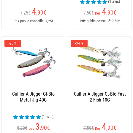
(1 avis)
4
4
,90
€
,90
€
7,25€
7,50€
Dès
Prix public conseillé: 7,25€
Prix public conseillé: 7,50€
-25 %
-34 %
Cuiller A Jigger Gt-Bio
Cuiller A Jigger Gt-Bio Fast
Metal Jig 40G
2 Fish 10G
(1 avis)
3
4
,90
€
,90
€
5,20€
7,50€
Dès
Dès