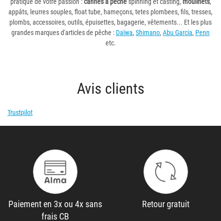
pratique de votre passion :
cannes à pêche
spinning et casting,
moulinets
,
appâts, leurres souples, float tube, hameçons, tetes plombees, fils, tresses,
plombs, accessoires, outils, épuisettes, bagagerie, vêtements... Et les plus
grandes marques d'articles de pêche :
Daïwa
,
Shimano
,
Abu Garcia
,
Penn
etc.
Avis clients
Trustpilot
Paiement en 3x ou 4x sans
Retour gratuit
frais CB