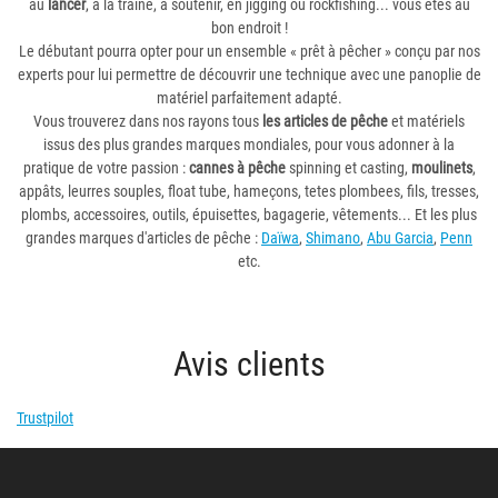
au
lancer
, à la traine, à soutenir, en jigging ou rockfishing... vous êtes au
bon endroit !
Le débutant pourra opter pour un ensemble « prêt à pêcher » conçu par nos
experts pour lui permettre de découvrir une technique avec une panoplie de
matériel parfaitement adapté.
Vous trouverez dans nos rayons tous
les articles de pêche
et matériels
issus des plus grandes marques mondiales, pour vous adonner à la
pratique de votre passion :
cannes à pêche
spinning et casting,
moulinets
,
appâts, leurres souples, float tube, hameçons, tetes plombees, fils, tresses,
plombs, accessoires, outils, épuisettes, bagagerie, vêtements... Et les plus
grandes marques d'articles de pêche :
Daïwa
,
Shimano
,
Abu Garcia
,
Penn
etc.
Avis clients
Trustpilot