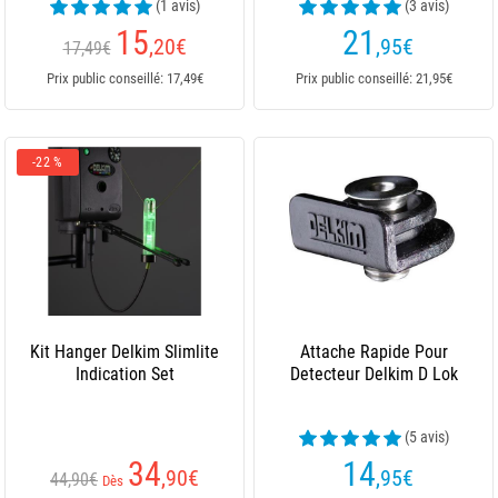
(1 avis)
(3 avis)
15
21
,20
€
,95
€
17,49€
Prix public conseillé: 17,49€
Prix public conseillé: 21,95€
-22 %
Kit Hanger Delkim Slimlite
Attache Rapide Pour
Indication Set
Detecteur Delkim D Lok
(5 avis)
34
14
,90
€
,95
€
44,90€
Dès