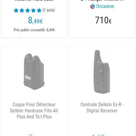
Occasion
(1 avis)
8
710
,49
€
€
Prix public conseillé: 8,49€
Coque Pour Détecteur
Centrale Delkim Ev-R -
Delkim Hardcase Fits All
Digital Receiver
Plus And Tx-I Plus