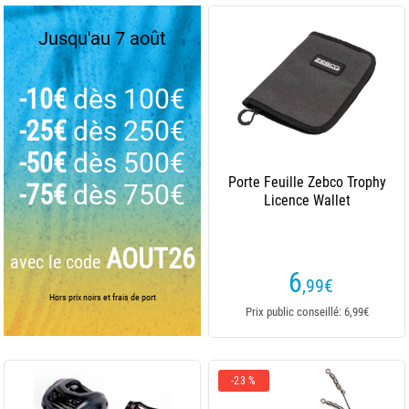
Jusqu'au 7 août
-10€
dès 100€
-25€
dès 250€
-50€
dès 500€
Porte Feuille Zebco Trophy
-75€
dès 750€
Licence Wallet
AOUT26
avec le code
6
,99
€
Hors prix noirs et frais de port
Prix public conseillé: 6,99€
-23 %