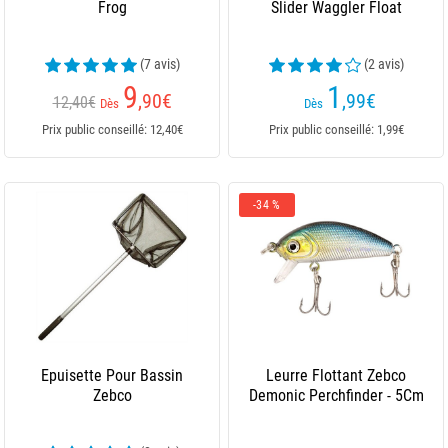
Frog
Slider Waggler Float
(7 avis)
(2 avis)
9
1
,90
€
,99
€
12,40€
Dès
Dès
Prix public conseillé: 12,40€
Prix public conseillé: 1,99€
-34 %
Epuisette Pour Bassin
Leurre Flottant Zebco
Zebco
Demonic Perchfinder - 5Cm