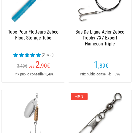
Tube Pour Flotteurs Zebco
Bas De Ligne Acier Zebco
Float Storage Tube
Trophy 7X7 Expert
Hameçon Triple
(2 avis)
2
1
,90
€
,89
€
3,49€
Dès
Prix public conseillé: 3,49€
Prix public conseillé: 1,89€
-49 %