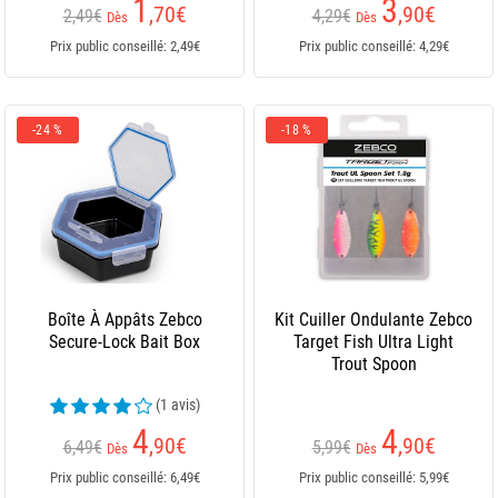
1
3
,70
€
,90
€
2,49€
4,29€
Dès
Dès
Prix public conseillé: 2,49€
Prix public conseillé: 4,29€
-24 %
-18 %
Boîte À Appâts Zebco
Kit Cuiller Ondulante Zebco
Secure-Lock Bait Box
Target Fish Ultra Light
Trout Spoon
(1 avis)
4
4
,90
€
,90
€
6,49€
5,99€
Dès
Dès
Prix public conseillé: 6,49€
Prix public conseillé: 5,99€