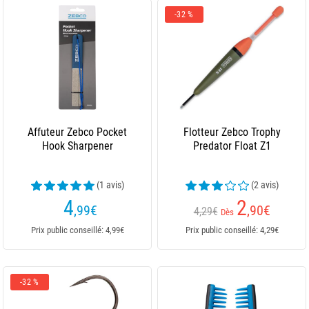
-32 %
Affuteur Zebco Pocket
Flotteur Zebco Trophy
Hook Sharpener
Predator Float Z1
(1 avis)
(2 avis)
4
2
,99
€
,90
€
4,29€
Dès
Prix public conseillé: 4,99€
Prix public conseillé: 4,29€
-32 %