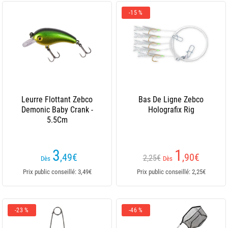
-15 %
Leurre Flottant Zebco
Bas De Ligne Zebco
Demonic Baby Crank -
Holografix Rig
5.5Cm
3
1
,49
€
,90
€
2,25€
Dès
Dès
Prix public conseillé: 3,49€
Prix public conseillé: 2,25€
-23 %
-46 %