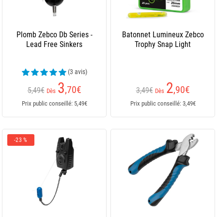
Plomb Zebco Db Series -
Batonnet Lumineux Zebco
Lead Free Sinkers
Trophy Snap Light
(3 avis)
3
2
,70
€
,90
€
5,49€
3,49€
Dès
Dès
Prix public conseillé: 5,49€
Prix public conseillé: 3,49€
-23 %