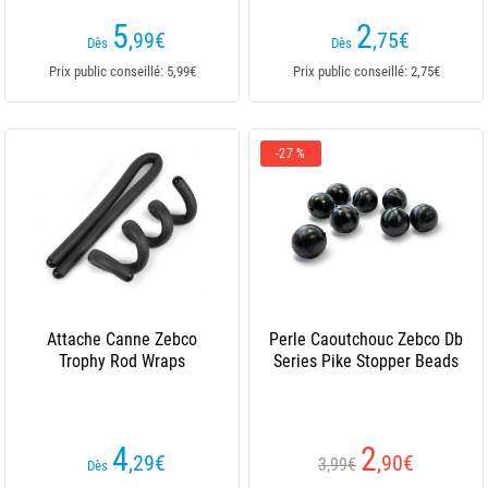
5
2
,99
€
,75
€
Dès
Dès
Prix public conseillé: 5,99€
Prix public conseillé: 2,75€
-27 %
Attache Canne Zebco
Perle Caoutchouc Zebco Db
Trophy Rod Wraps
Series Pike Stopper Beads
4
2
,29
€
,90
€
3,99€
Dès