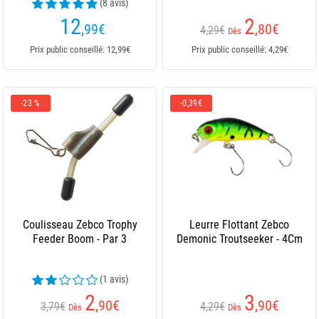
(8 avis)
12
2
,99
€
,80
€
4,29€
Dès
Prix public conseillé: 12,99€
Prix public conseillé: 4,29€
-23 %
-0,39€
Coulisseau Zebco Trophy
Leurre Flottant Zebco
Feeder Boom - Par 3
Demonic Troutseeker - 4Cm
(1 avis)
2
3
,90
€
,90
€
3,79€
4,29€
Dès
Dès