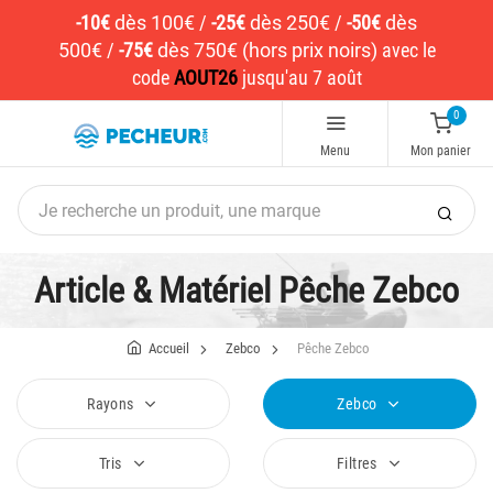
-10€
dès 100€
/
-25€
dès 250€
/
-50€
dès
500€
/
-75€
dès 750€ (hors prix noirs)
avec le
code
AOUT26
jusqu'au 7 août
0
Menu
Mon panier
Article & Matériel Pêche Zebco
Accueil
Zebco
Pêche Zebco
Rayons
Zebco
Tris
Filtres