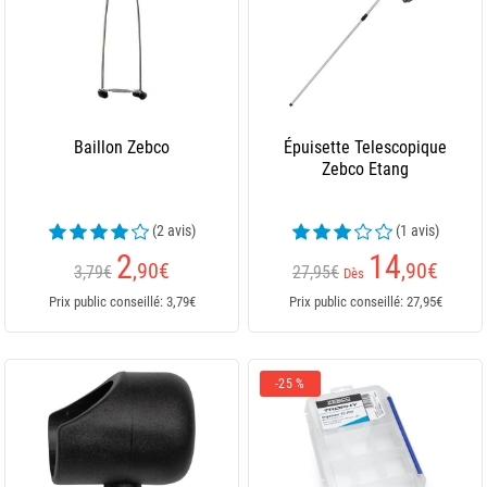
Baillon Zebco
Épuisette Telescopique
Zebco Etang
(2 avis)
(1 avis)
2
14
,90
€
,90
€
3,79€
27,95€
Dès
Prix public conseillé: 3,79€
Prix public conseillé: 27,95€
-25 %