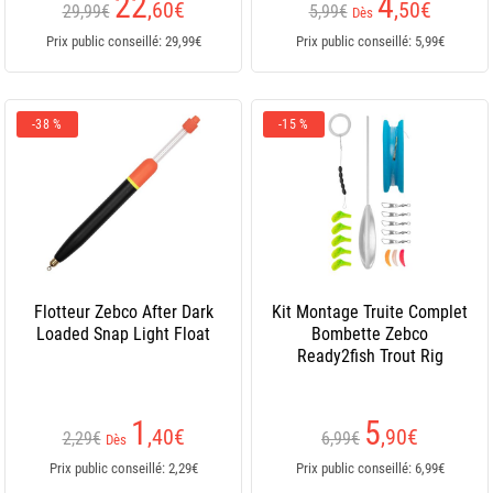
22
4
,60
€
,50
€
29,99€
5,99€
Dès
Prix public conseillé: 29,99€
Prix public conseillé: 5,99€
-38 %
-15 %
Flotteur Zebco After Dark
Kit Montage Truite Complet
Loaded Snap Light Float
Bombette Zebco
Ready2fish Trout Rig
1
5
,40
€
,90
€
2,29€
6,99€
Dès
Prix public conseillé: 2,29€
Prix public conseillé: 6,99€