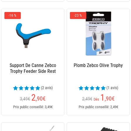
-16 %
-23 %
Support De Canne Zebco
Plomb Zebco Olive Trophy
Trophy Feeder Side Rest
(2 avis)
(1 avis)
2
1
,90
€
,90
€
3,49€
2,49€
Dès
Prix public conseillé: 3,49€
Prix public conseillé: 2,49€