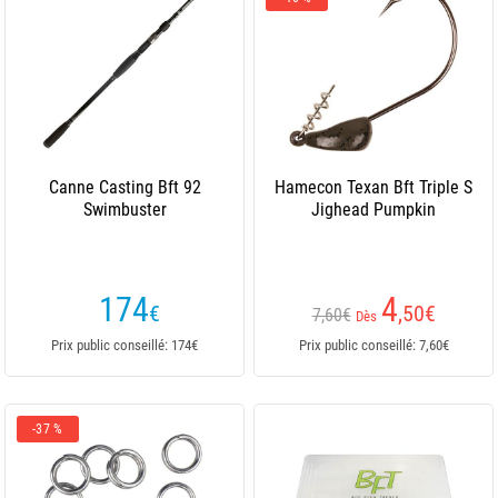
Canne Casting Bft 92
Hamecon Texan Bft Triple S
Swimbuster
Jighead Pumpkin
174
4
€
,50
€
7,60€
Dès
Prix public conseillé: 174€
Prix public conseillé: 7,60€
-37 %