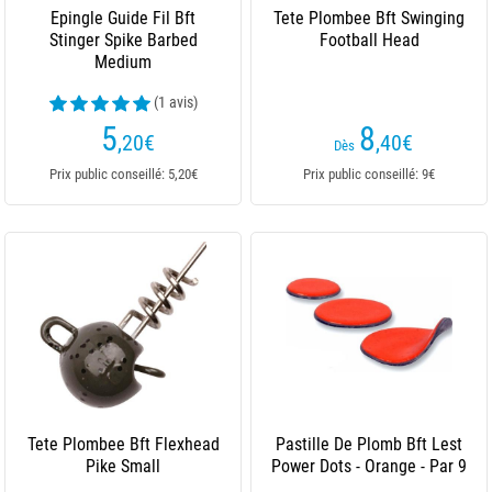
Epingle Guide Fil Bft
Tete Plombee Bft Swinging
Stinger Spike Barbed
Football Head
Medium
(1 avis)
5
8
,20
€
,40
€
Dès
Prix public conseillé: 5,20€
Prix public conseillé: 9€
Tete Plombee Bft Flexhead
Pastille De Plomb Bft Lest
Pike Small
Power Dots - Orange - Par 9