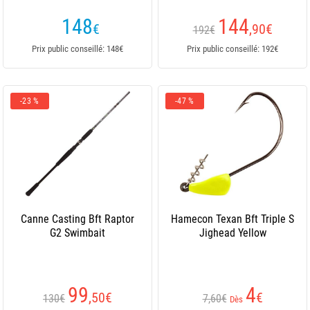
148
144
€
,90
€
192€
Prix public conseillé: 148€
Prix public conseillé: 192€
-23 %
-47 %
Canne Casting Bft Raptor
Hamecon Texan Bft Triple S
G2 Swimbait
Jighead Yellow
99
4
,50
€
€
130€
7,60€
Dès