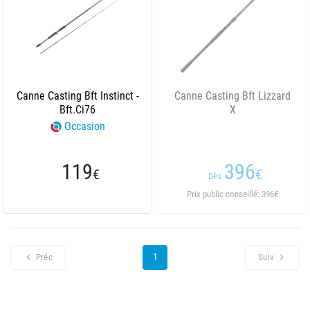
Canne Casting Bft Instinct -
Canne Casting Bft Lizzard
Bft.Ci76
X
Occasion
119
396
€
€
Dès
Prix public conseillé: 396€
1
Préc
Suiv