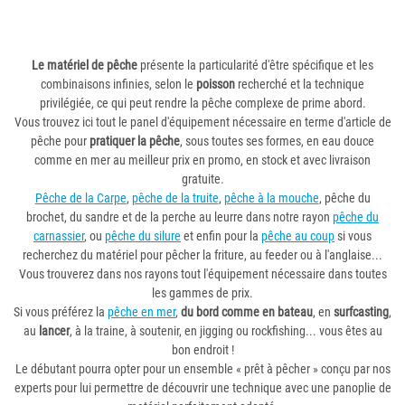
Le matériel de pêche
présente la particularité d'être spécifique et les
combinaisons infinies, selon le
poisson
recherché et la technique
privilégiée, ce qui peut rendre la pêche complexe de prime abord.
Vous trouvez ici tout le panel d'équipement nécessaire en terme d'article de
pêche pour
pratiquer la pêche
, sous toutes ses formes, en eau douce
comme en mer au meilleur prix en promo, en stock et avec livraison
gratuite.
Pêche de la Carpe
,
pêche de la truite
,
pêche à la mouche
, pêche du
brochet, du sandre et de la perche au leurre dans notre rayon
pêche du
carnassier
, ou
pêche du silure
et enfin pour la
pêche au coup
si vous
recherchez du matériel pour pêcher la friture, au feeder ou à l'anglaise...
Vous trouverez dans nos rayons tout l'équipement nécessaire dans toutes
les gammes de prix.
Si vous préférez la
pêche en mer
,
du bord comme en bateau
, en
surfcasting
,
au
lancer
, à la traine, à soutenir, en jigging ou rockfishing... vous êtes au
bon endroit !
Le débutant pourra opter pour un ensemble « prêt à pêcher » conçu par nos
experts pour lui permettre de découvrir une technique avec une panoplie de