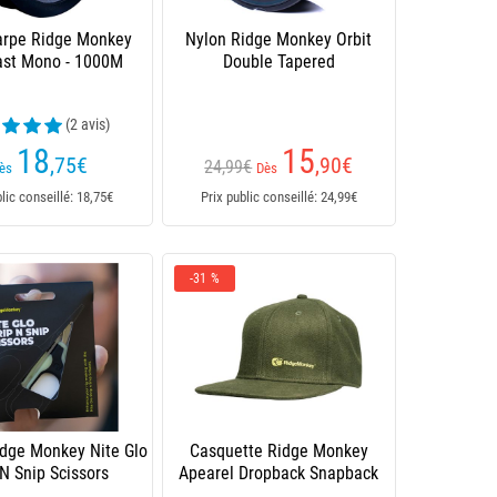
arpe Ridge Monkey
Nylon Ridge Monkey Orbit
st Mono - 1000M
Double Tapered
(2 avis)
18
15
,75
€
,90
€
24,99€
ès
Dès
blic conseillé: 18,75€
Prix public conseillé: 24,99€
-31 %
idge Monkey Nite Glo
Casquette Ridge Monkey
 N Snip Scissors
Apearel Dropback Snapback