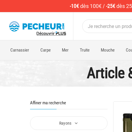
-10€
dès 100€
/
-25€
dès 2
Carnassier
Carpe
Mer
Truite
Mouche
Cou
Article
Affiner ma recherche
Rayons