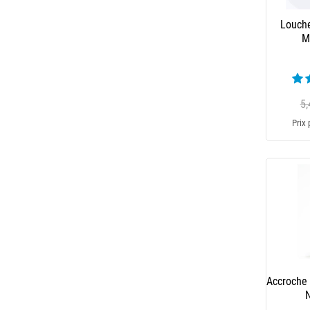
Louch
M
5,
Prix 
Accroche
N