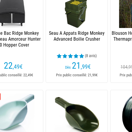
De Bac Ridge Monkey
Seau A Appats Ridge Monkey
Blouson 
teau Amorceur Hunter
Advanced Boilie Crusher
Thermapro
0 Hopper Cover
(8 avis)
22
21
,49
€
,99
€
104,9
Dès
ublic conseillé: 22,49€
Prix public conseillé: 21,99€
Prix pub