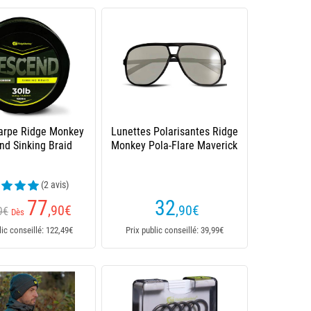
arpe Ridge Monkey
Lunettes Polarisantes Ridge
nd Sinking Braid
Monkey Pola-Flare Maverick
(2 avis)
77
32
,90
€
,90
€
9€
Dès
lic conseillé: 122,49€
Prix public conseillé: 39,99€