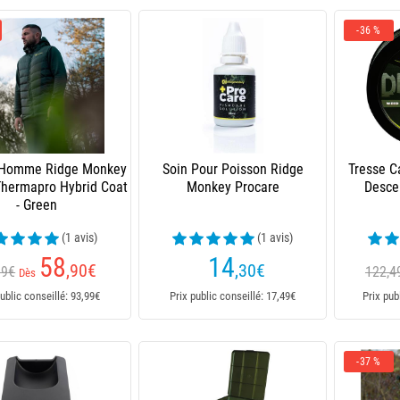
-36 %
 Homme Ridge Monkey
Soin Pour Poisson Ridge
Tresse C
Thermapro Hybrid Coat
Monkey Procare
Desce
- Green
(1 avis)
(1 avis)
58
14
,90
€
,30
€
99€
122,4
Dès
ublic conseillé: 93,99€
Prix public conseillé: 17,49€
Prix pub
-37 %