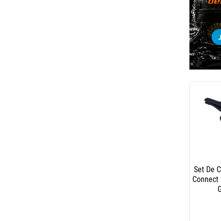
Set De 
Connect 
G