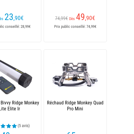
23
49
,90
€
,90
€
74,99€
ès
Dès
blic conseillé: 28,99€
Prix public conseillé: 74,99€
Bivvy Ridge Monkey
Réchaud Ridge Monkey Quad
Lite Elite Ir
Pro Mini
(5 avis)