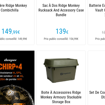
ière Ridge Monkey
Sac À Dos Ridge Monkey
Batterie 
Combichilla
Rucksack And Accessory Case
Vault 
Bundle
149
139
,99
€
€
1
ublic conseillé: 149,99€
Prix public conseillé: 154,99€
Prix pub
Boite À Accessoires Ridge
Set De Co
Monkey Armoury Stackable
Dl
Storage Box