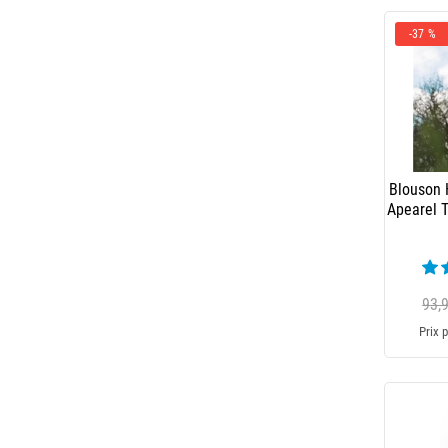
-37 %
Blouson
Apearel 
93,
Prix p