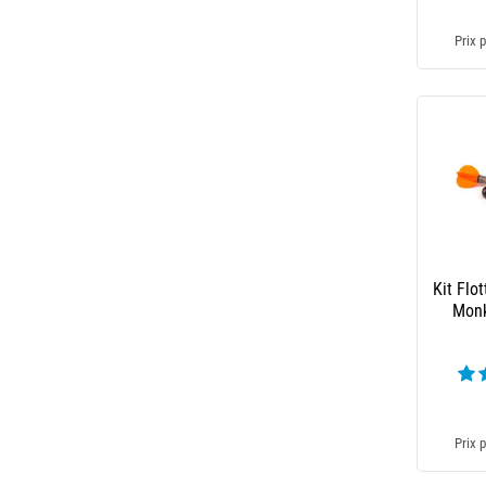
Prix p
Kit Flo
Monk
Prix p