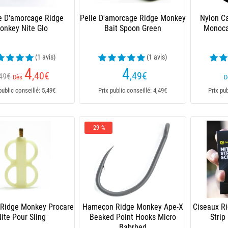
e D'amorcage Ridge
Pelle D'amorcage Ridge Monkey
Nylon C
onkey Nite Glo
Bait Spoon Green
Monoca
(1 avis)
(1 avis)
4
4
,40
€
,49
€
49€
Dès
D
public conseillé: 5,49€
Prix public conseillé: 4,49€
Prix pu
-29 %
 Ridge Monkey Procare
Hameçon Ridge Monkey Ape-X
Ciseaux R
ite Pour Sling
Beaked Point Hooks Micro
Strip
Babrbed