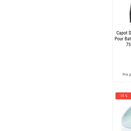
Capot 
Pour Ba
75
Prix p
-19 %