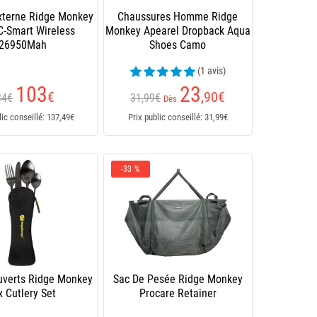
Externe Ridge Monkey
Chaussures Homme Ridge
C-Smart Wireless
Monkey Apearel Dropback Aqua
26950Mah
Shoes Camo
(1 avis)
103
23
€
,90
€
34€
31,99€
Dès
lic conseillé: 137,49€
Prix public conseillé: 31,99€
-33 %
uverts Ridge Monkey
Sac De Pesée Ridge Monkey
x Cutlery Set
Procare Retainer