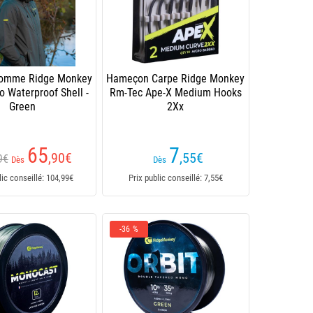
Homme Ridge Monkey
Hameçon Carpe Ridge Monkey
 Waterproof Shell -
Rm-Tec Ape-X Medium Hooks
Green
2Xx
65
7
,90
€
,55
€
9€
Dès
Dès
lic conseillé: 104,99€
Prix public conseillé: 7,55€
-36 %