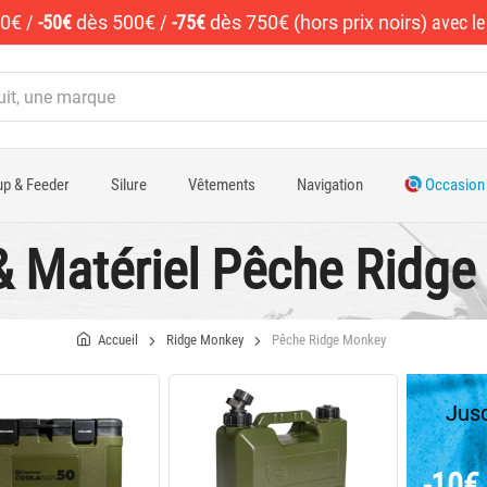
50€
/
-50€
dès 500€
/
-75€
dès 750€ (hors prix noirs)
avec l
p & Feeder
Silure
Vêtements
Navigation
Occasion
 & Matériel Pêche Ridg
Accueil
Ridge Monkey
Pêche Ridge Monkey
Jusq
-10€