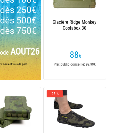
dès 250€
dès 500€
Glacière Ridge Monkey
Coolabox 30
dès 750€
AOUT26
code
88
€
Prix public conseillé: 99,99€
ix noirs et frais de port
-25 %