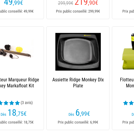
49
219
,99
€
,90
€
299,99€
ublic conseillé: 49,99€
Prix public conseillé: 299,99€
Prix pu
tteur Marqueur Ridge
Assiette Ridge Monkey Dlx
Flotte
ey Markafloat Kit
Plate
Mon
(3 avis)
18
6
,75
€
,99
€
Dès
Dès
D
ublic conseillé: 18,75€
Prix public conseillé: 6,99€
Prix pu