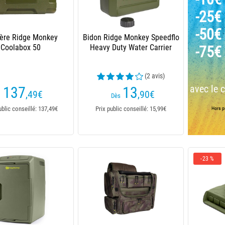
-25€
-50€
ière Ridge Monkey
Bidon Ridge Monkey Speedflo
Coolabox 50
Heavy Duty Water Carrier
-75€
(2 avis)
avec le 
137
13
,49
€
,90
€
Dès
ublic conseillé: 137,49€
Prix public conseillé: 15,99€
Hors pr
-23 %