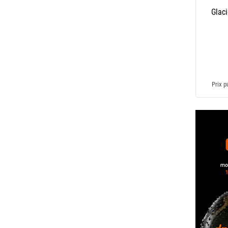
Glac
Prix p