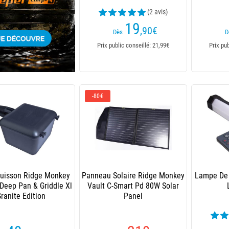
(2 avis)
19
,90
€
Dès
D
Prix public conseillé: 21,99€
Prix pu
-80€
Cuisson Ridge Monkey
Panneau Solaire Ridge Monkey
Lampe De 
Deep Pan & Griddle Xl
Vault C-Smart Pd 80W Solar
ranite Edition
Panel