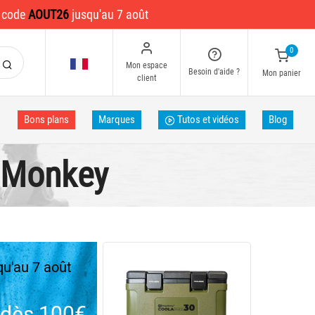
e code
AOUT26
jusqu'au 7 août
0
Mon espace
Besoin d'aide ?
Mon panier
client
Bons plans
Marques
Tutos et vidéos
Blog
e Monkey
u'au 7 août
dès 100€