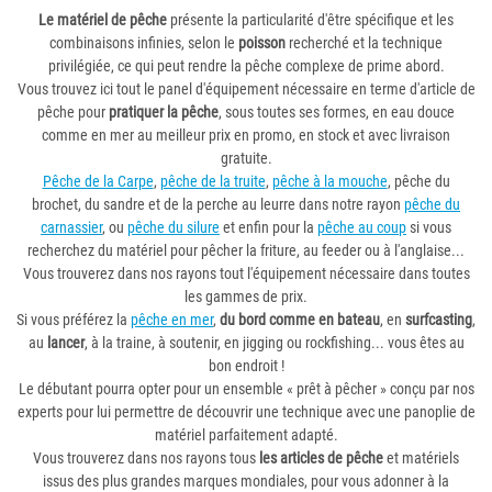
Le matériel de pêche
présente la particularité d'être spécifique et les
combinaisons infinies, selon le
poisson
recherché et la technique
privilégiée, ce qui peut rendre la pêche complexe de prime abord.
Vous trouvez ici tout le panel d'équipement nécessaire en terme d'article de
pêche pour
pratiquer la pêche
, sous toutes ses formes, en eau douce
comme en mer au meilleur prix en promo, en stock et avec livraison
gratuite.
Pêche de la Carpe
,
pêche de la truite
,
pêche à la mouche
, pêche du
brochet, du sandre et de la perche au leurre dans notre rayon
pêche du
carnassier
, ou
pêche du silure
et enfin pour la
pêche au coup
si vous
recherchez du matériel pour pêcher la friture, au feeder ou à l'anglaise...
Vous trouverez dans nos rayons tout l'équipement nécessaire dans toutes
les gammes de prix.
Si vous préférez la
pêche en mer
,
du bord comme en bateau
, en
surfcasting
,
au
lancer
, à la traine, à soutenir, en jigging ou rockfishing... vous êtes au
bon endroit !
Le débutant pourra opter pour un ensemble « prêt à pêcher » conçu par nos
experts pour lui permettre de découvrir une technique avec une panoplie de
matériel parfaitement adapté.
Vous trouverez dans nos rayons tous
les articles de pêche
et matériels
issus des plus grandes marques mondiales, pour vous adonner à la