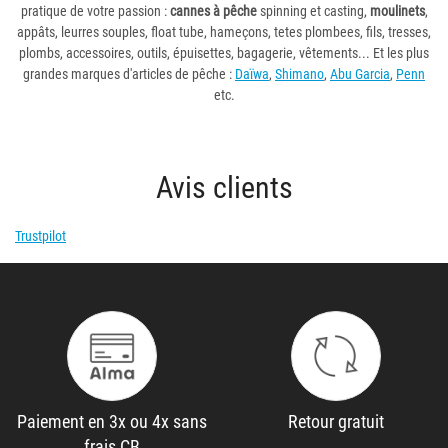
pratique de votre passion :
cannes à pêche
spinning et casting,
moulinets
,
appâts, leurres souples, float tube, hameçons, tetes plombees, fils, tresses,
plombs, accessoires, outils, épuisettes, bagagerie, vêtements... Et les plus
grandes marques d'articles de pêche :
Daïwa
,
Shimano
,
Abu Garcia
,
Penn
etc.
Avis clients
Trustpilot
Paiement en 3x ou 4x sans
Retour gratuit
frais CB