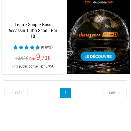
Leurre Souple Bass
Assassin Turbo Shad - Par
10
(8 avis)
9
,70
€
13,95€
Dès
Prix public conseillé: 13,95€
1
Préc
Suiv