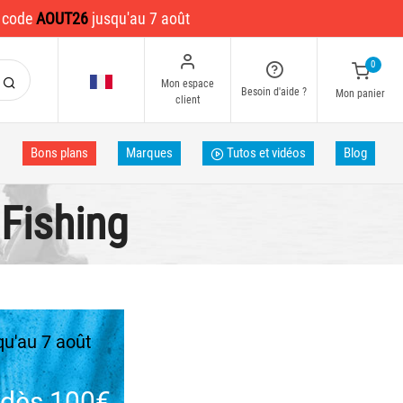
e code
AOUT26
jusqu'au 7 août
0
Mon espace
Besoin d'aide ?
Mon panier
client
Bons plans
Marques
Tutos et vidéos
Blog
 Fishing
u'au 7 août
dès 100€