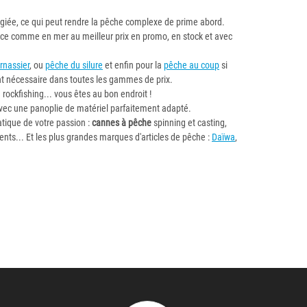
égiée, ce qui peut rendre la pêche complexe de prime abord.
uce comme en mer au meilleur prix en promo, en stock et avec
rnassier
, ou
pêche du silure
et enfin pour la
pêche au coup
si
ent nécessaire dans toutes les gammes de prix.
ou rockfishing... vous êtes au bon endroit !
avec une panoplie de matériel parfaitement adapté.
tique de votre passion :
cannes à pêche
spinning et casting,
ments... Et les plus grandes marques d'articles de pêche :
Daïwa
,