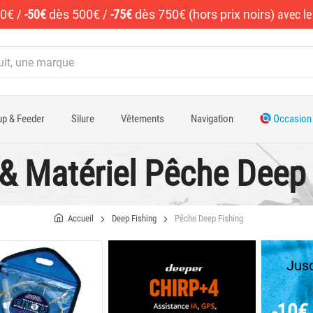
50€
/
-50€
dès 500€
/
-75€
dès 750€ (hors prix noirs)
avec l
p & Feeder
Silure
Vêtements
Navigation
Occasion
 & Matériel Pêche Deep
Accueil
Deep Fishing
Pêche Deep Fishing
Jusq
-10€