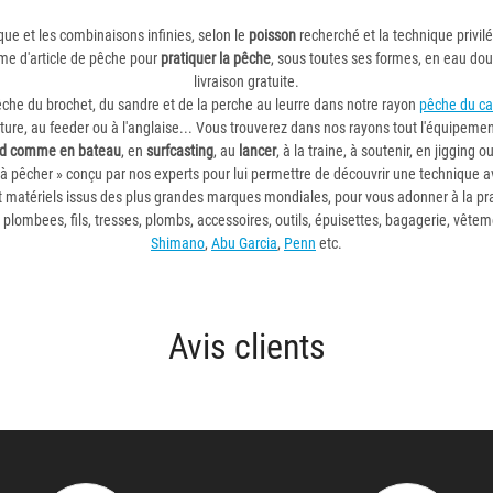
ique et les combinaisons infinies, selon le
poisson
recherché et la technique privil
rme d'article de pêche pour
pratiquer la pêche
, sous toutes ses formes, en eau do
livraison gratuite.
êche du brochet, du sandre et de la perche au leurre dans notre rayon
pêche du ca
iture, au feeder ou à l'anglaise... Vous trouverez dans nos rayons tout l'équipem
rd comme en bateau
, en
surfcasting
, au
lancer
, à la traine, à soutenir, en jigging 
à pêcher » conçu par nos experts pour lui permettre de découvrir une technique 
 matériels issus des plus grandes marques mondiales, pour vous adonner à la pra
s plombees, fils, tresses, plombs, accessoires, outils, épuisettes, bagagerie, vête
Shimano
,
Abu Garcia
,
Penn
etc.
Avis clients