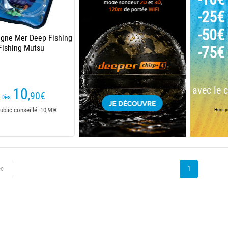
-25€
-50€
igne Mer Deep Fishing
Fishing Mutsu
-75€
avec le 
10
,90
€
Dès
ublic conseillé: 10,90€
Hors pr
1
éc