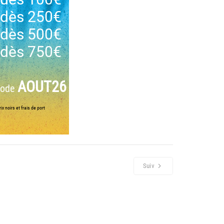
dès 250€
dès 500€
dès 750€
AOUT26
code
ix noirs et frais de port
Suiv