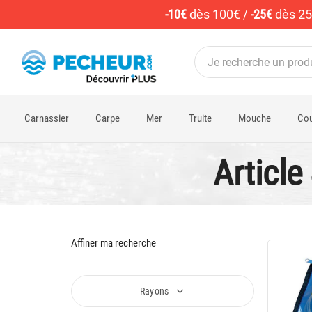
-10€
dès 100€
/
-25€
dès 2
Carnassier
Carpe
Mer
Truite
Mouche
Cou
Article
Affiner ma recherche
Rayons