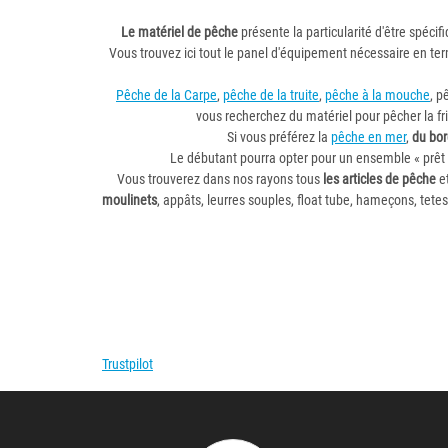
Le matériel de pêche
présente la particularité d'être spécif
Vous trouvez ici tout le panel d'équipement nécessaire en te
Pêche de la Carpe
,
pêche de la truite
,
pêche à la mouche
, p
vous recherchez du matériel pour pêcher la fr
Si vous préférez la
pêche en mer
,
du bo
Le débutant pourra opter pour un ensemble « prêt 
Vous trouverez dans nos rayons tous
les articles de pêche
et
moulinets
, appâts, leurres souples, float tube, hameçons, tete
Trustpilot