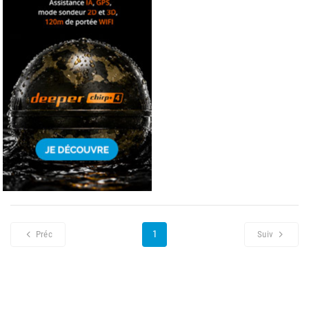
1
Préc
Suiv