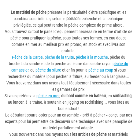
Le matériel de pêche
présente la particularité d'être spécifique et les
combinaisons infinies, selon le
poisson
recherché et la technique
privilégiée, ce qui peut rendre la pêche complexe de prime abord.
Vous trouvez ici tout le panel d'équipement nécessaire en terme d'article de
pêche pour
pratiquer la pêche
, sous toutes ses formes, en eau douce
comme en mer au meilleur prix en promo, en stock et avec livraison
gratuite.
Pêche de la Carpe
,
pêche de la truite
,
pêche à la mouche
, pêche du
brochet, du sandre et de la perche au leurre dans notre rayon
pêche du
carnassier
, ou
pêche du silure
et enfin pour la
pêche au coup
si vous
recherchez du matériel pour pêcher la friture, au feeder ou à l'anglaise...
Vous trouverez dans nos rayons tout l'équipement nécessaire dans toutes
les gammes de prix.
Si vous préférez la
pêche en mer
,
du bord comme en bateau
, en
surfcasting
,
au
lancer
, à la traine, à soutenir, en jigging ou rockfishing... vous êtes au
bon endroit !
Le débutant pourra opter pour un ensemble « prêt à pêcher » conçu par nos
experts pour lui permettre de découvrir une technique avec une panoplie de
matériel parfaitement adapté.
Vous trouverez dans nos rayons tous
les articles de pêche
et matériels