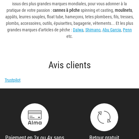
issus des plus grandes marques mondiales, pour vous adonner à la
pratique de votre passion :
cannes à pêche
spinning et casting,
moulinets
,
appâts, leurres souples, float tube, hameçons, tetes plombees, fils, tresses,
plombs, accessoires, outils, épuisettes, bagagerie, vêtements... Et les plus
grandes marques d'articles de pêche :
Daïwa
,
Shimano
,
Abu Garcia
,
Penn
etc.
Avis clients
Trustpilot
Paiement en 3x ou 4x sans
Retour gratuit