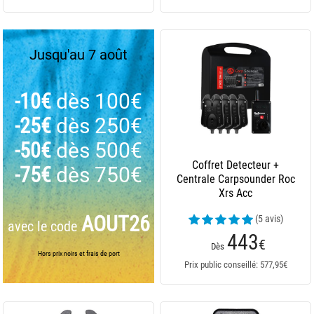
Jusqu'au 7 août
-10€
dès 100€
-25€
dès 250€
-50€
dès 500€
Coffret Detecteur +
-75€
dès 750€
Centrale Carpsounder Roc
Xrs Acc
AOUT26
(5 avis)
avec le code
443
€
Dès
Hors prix noirs et frais de port
Prix public conseillé: 577,95€