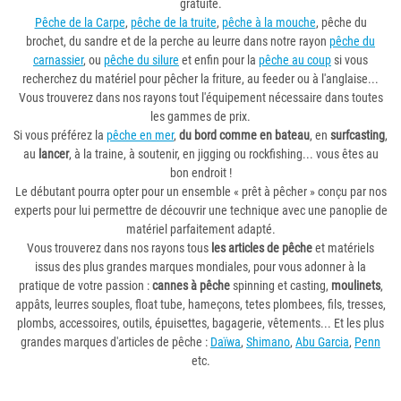
gratuite.
Pêche de la Carpe
,
pêche de la truite
,
pêche à la mouche
, pêche du
brochet, du sandre et de la perche au leurre dans notre rayon
pêche du
carnassier
, ou
pêche du silure
et enfin pour la
pêche au coup
si vous
recherchez du matériel pour pêcher la friture, au feeder ou à l'anglaise...
Vous trouverez dans nos rayons tout l'équipement nécessaire dans toutes
les gammes de prix.
Si vous préférez la
pêche en mer
,
du bord comme en bateau
, en
surfcasting
,
au
lancer
, à la traine, à soutenir, en jigging ou rockfishing... vous êtes au
bon endroit !
Le débutant pourra opter pour un ensemble « prêt à pêcher » conçu par nos
experts pour lui permettre de découvrir une technique avec une panoplie de
matériel parfaitement adapté.
Vous trouverez dans nos rayons tous
les articles de pêche
et matériels
issus des plus grandes marques mondiales, pour vous adonner à la
pratique de votre passion :
cannes à pêche
spinning et casting,
moulinets
,
appâts, leurres souples, float tube, hameçons, tetes plombees, fils, tresses,
plombs, accessoires, outils, épuisettes, bagagerie, vêtements... Et les plus
grandes marques d'articles de pêche :
Daïwa
,
Shimano
,
Abu Garcia
,
Penn
etc.