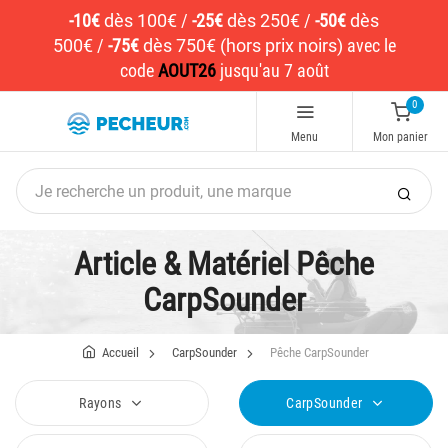
-10€
dès 100€
/
-25€
dès 250€
/
-50€
dès
500€
/
-75€
dès 750€ (hors prix noirs)
avec le
code
AOUT26
jusqu'au 7 août
0
Menu
Mon panier
Article & Matériel Pêche
CarpSounder
Accueil
CarpSounder
Pêche CarpSounder
Rayons
CarpSounder