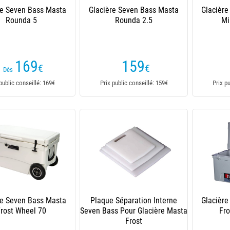
re Seven Bass Masta
Glacière Seven Bass Masta
Glacièr
Rounda 5
Rounda 2.5
Mi
169
159
€
€
Dès
public conseillé: 169€
Prix public conseillé: 159€
Prix p
re Seven Bass Masta
Plaque Séparation Interne
Glacièr
rost Wheel 70
Seven Bass Pour Glacière Masta
Fr
Frost