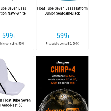
 Tube Seven Bass
Float Tube Seven Bass Flatform
ition Navy-White
Junior Seafoam-Black
599
599
€
€
ublic conseillé: 599€
Prix public conseillé: 599€
ur Float Tube Seven
s Aero-Nest 50