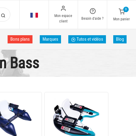
0
Mon espace
Besoin d'aide ?
Mon panier
client
Bons plans
Marques
Tutos et vidéos
Blog
en Bass