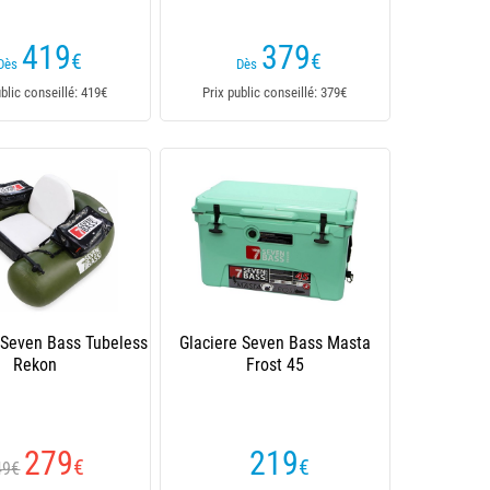
419
379
€
€
Dès
Dès
ublic conseillé: 419€
Prix public conseillé: 379€
 Seven Bass Tubeless
Glaciere Seven Bass Masta
Rekon
Frost 45
279
219
€
€
49€