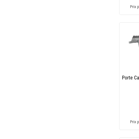
Prix p
Porte C
Prix p