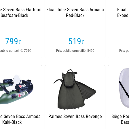
be Seven Bass Flatform
Float Tube Seven Bass Armada
Float
 Seafoam-Black
Red-Black
Exped
799
519
€
€
public conseillé: 799€
Prix public conseillé: 549€
Prix p
be Seven Bass Armada
Palmes Seven Bass Revenge
Siège Po
Kaki-Black
Bas