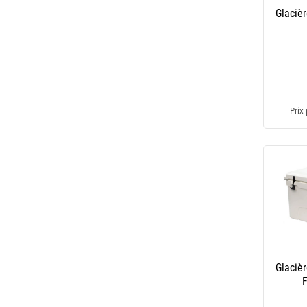
Glaciè
Prix 
Glaciè
F