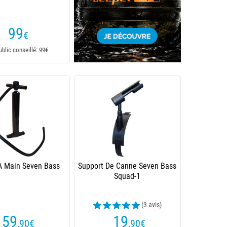
99
€
ublic conseillé: 99€
 Main Seven Bass
Support De Canne Seven Bass
Squad-1
(3 avis)
59
19
,90
€
,90
€