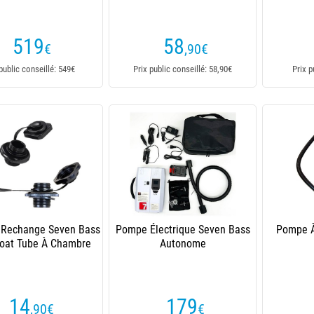
519
58
€
,90
€
public conseillé: 549€
Prix public conseillé: 58,90€
Prix p
 Rechange Seven Bass
Pompe Électrique Seven Bass
Pompe À
loat Tube À Chambre
Autonome
14
179
,90
€
€