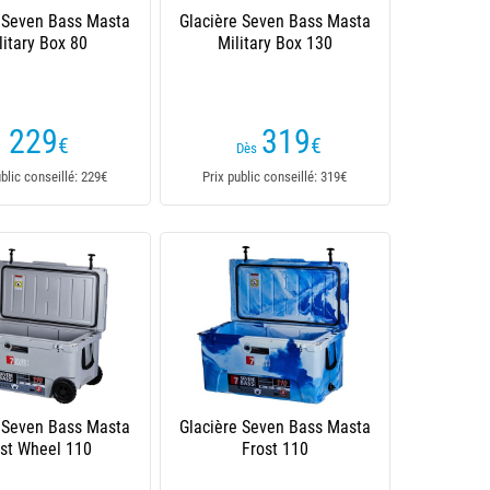
e Seven Bass Masta
Glacière Seven Bass Masta
litary Box 80
Military Box 130
229
319
€
€
Dès
ublic conseillé: 229€
Prix public conseillé: 319€
e Seven Bass Masta
Glacière Seven Bass Masta
ost Wheel 110
Frost 110