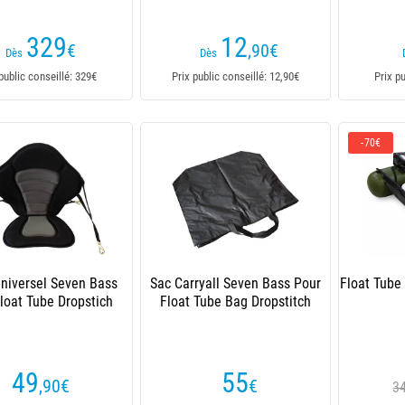
329
12
€
,90
€
Dès
Dès
public conseillé: 329€
Prix public conseillé: 12,90€
Prix p
-70€
Universel Seven Bass
Sac Carryall Seven Bass Pour
Float Tube
loat Tube Dropstich
Float Tube Bag Dropstitch
49
55
,90
€
€
3