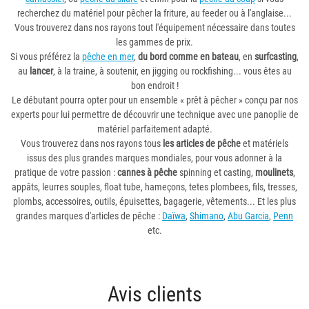
recherchez du matériel pour pêcher la friture, au feeder ou à l'anglaise...
Vous trouverez dans nos rayons tout l'équipement nécessaire dans toutes
les gammes de prix.
Si vous préférez la
pêche en mer
,
du bord comme en bateau
, en
surfcasting
,
au
lancer
, à la traine, à soutenir, en jigging ou rockfishing... vous êtes au
bon endroit !
Le débutant pourra opter pour un ensemble « prêt à pêcher » conçu par nos
experts pour lui permettre de découvrir une technique avec une panoplie de
matériel parfaitement adapté.
Vous trouverez dans nos rayons tous
les articles de pêche
et matériels
issus des plus grandes marques mondiales, pour vous adonner à la
pratique de votre passion :
cannes à pêche
spinning et casting,
moulinets
,
appâts, leurres souples, float tube, hameçons, tetes plombees, fils, tresses,
plombs, accessoires, outils, épuisettes, bagagerie, vêtements... Et les plus
grandes marques d'articles de pêche :
Daïwa
,
Shimano
,
Abu Garcia
,
Penn
etc.
Avis clients