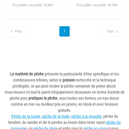
Prix public conseillé: 14,90€
Prix public conseillé: 49,90€
1
Préc
Suiv
Le matériel de pêche
présente la particularité d'être spécifique et les
combinaisons infinies, selon le
poisson
recherché et la technique
privilégiée, ce qui peut rendre la pêche complexe de prime abord.
Vous trouvez ici tout le panel d'équipement nécessaire en terme d'article de
pêche pour
pratiquer la pêche
, sous toutes ses formes, en eau douce
comme en mer au meilleur prix en promo, en stock et avec livraison
gratuite.
Pêche de la Carpe
,
pêche de la truite
,
pêche à la mouche
, pêche du
brochet, du sandre et de la perche au leurre dans notre rayon
pêche du
carnassier
, ou
pêche du silure
et enfin pour la
pêche au coup
si vous