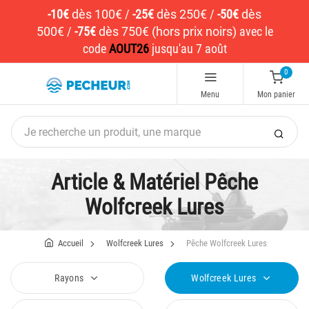
-10€
dès 100€
/
-25€
dès 250€
/
-50€
dès
500€
/
-75€
dès 750€ (hors prix noirs)
avec le
code
AOUT26
jusqu'au 7 août
0
Menu
Mon panier
Article & Matériel Pêche
Wolfcreek Lures
Accueil
Wolfcreek Lures
Pêche Wolfcreek Lures
Rayons
Wolfcreek Lures