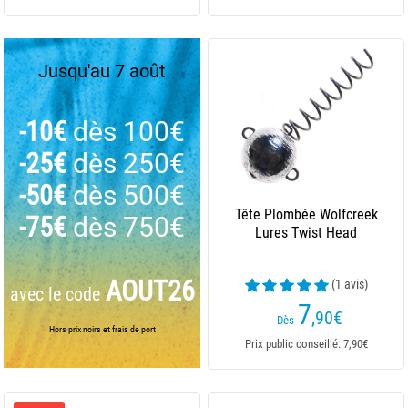
Jusqu'au 7 août
-10€
dès 100€
-25€
dès 250€
-50€
dès 500€
Tête Plombée Wolfcreek
-75€
dès 750€
Lures Twist Head
AOUT26
(1 avis)
avec le code
7
,90
€
Dès
Hors prix noirs et frais de port
Prix public conseillé: 7,90€