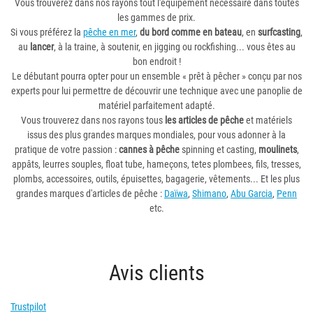
Vous trouverez dans nos rayons tout l'équipement nécessaire dans toutes
les gammes de prix.
Si vous préférez la
pêche en mer
,
du bord comme en bateau
, en
surfcasting
,
au
lancer
, à la traine, à soutenir, en jigging ou rockfishing... vous êtes au
bon endroit !
Le débutant pourra opter pour un ensemble « prêt à pêcher » conçu par nos
experts pour lui permettre de découvrir une technique avec une panoplie de
matériel parfaitement adapté.
Vous trouverez dans nos rayons tous
les articles de pêche
et matériels
issus des plus grandes marques mondiales, pour vous adonner à la
pratique de votre passion :
cannes à pêche
spinning et casting,
moulinets
,
appâts, leurres souples, float tube, hameçons, tetes plombees, fils, tresses,
plombs, accessoires, outils, épuisettes, bagagerie, vêtements... Et les plus
grandes marques d'articles de pêche :
Daïwa
,
Shimano
,
Abu Garcia
,
Penn
etc.
Avis clients
Trustpilot