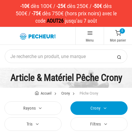
-10€
dès 100€
/
-25€
dès 250€
/
-50€
dès
500€
/
-75€
dès 750€ (hors prix noirs)
avec le
code
AOUT26
jusqu'au 7 août
0
Menu
Mon panier
Article & Matériel Pêche Crony
Accueil
Crony
Pêche Crony
Rayons
Crony
Tris
Filtres