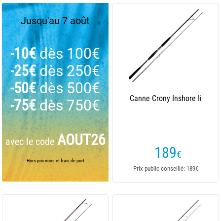
Jusqu'au 7 août
-10€
dès 100€
-25€
dès 250€
-50€
dès 500€
Canne Crony Inshore Ii
-75€
dès 750€
AOUT26
avec le code
189
€
Hors prix noirs et frais de port
Prix public conseillé: 189€