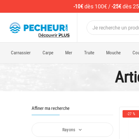
-10€
dès 100€
/
-25€
dès 2
Carnassier
Carpe
Mer
Truite
Mouche
Cou
Arti
Affiner ma recherche
-27 %
Rayons