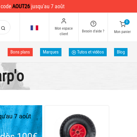
e code
AOUT26
jusqu'au 7 août
0
Mon espace
Besoin d'aide ?
Mon panier
client
Bons plans
Marques
Tutos et vidéos
Blog
arp'o
u'au 7 août
dès 100€