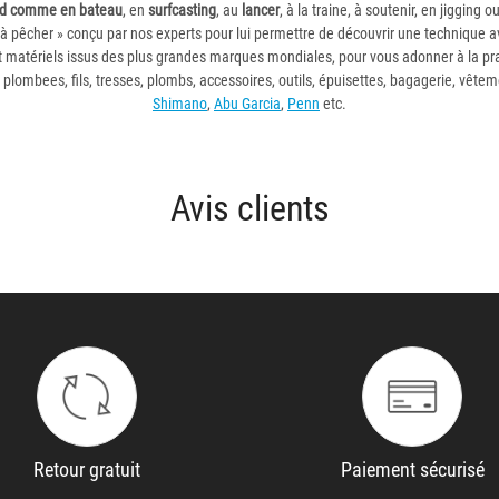
rd comme en bateau
, en
surfcasting
, au
lancer
, à la traine, à soutenir, en jigging 
à pêcher » conçu par nos experts pour lui permettre de découvrir une technique 
 matériels issus des plus grandes marques mondiales, pour vous adonner à la pra
s plombees, fils, tresses, plombs, accessoires, outils, épuisettes, bagagerie, vête
Shimano
,
Abu Garcia
,
Penn
etc.
Avis clients
Retour gratuit
Paiement sécurisé