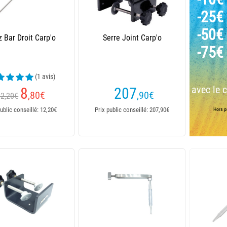
-25€
-50€
 Bar Droit Carp'o
Serre Joint Carp'o
-75€
(1 avis)
avec le 
8
207
,80
€
,90
€
12,20€
ublic conseillé: 12,20€
Prix public conseillé: 207,90€
Hors pr