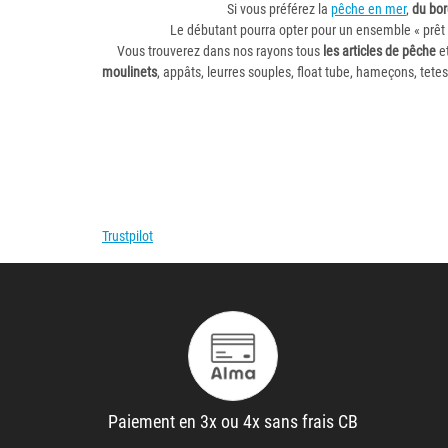
Si vous préférez la
pêche en mer
,
du bo
Le débutant pourra opter pour un ensemble « prêt 
Vous trouverez dans nos rayons tous
les articles de pêche
et
moulinets
, appâts, leurres souples, float tube, hameçons, tete
Trustpilot
Paiement en 3x ou 4x sans frais CB