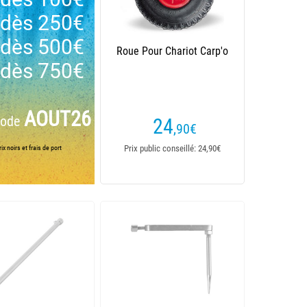
dès 250€
dès 500€
Roue Pour Chariot Carp'o
dès 750€
AOUT26
code
24
,90
€
Prix public conseillé: 24,90€
ix noirs et frais de port