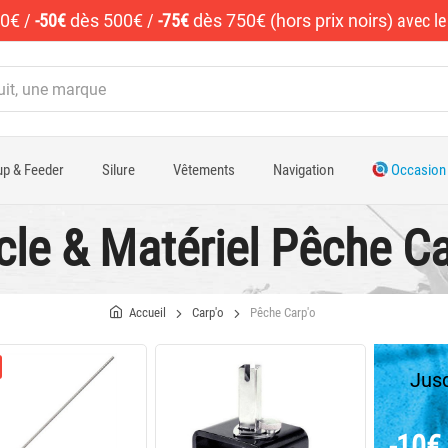
50€
/
-50€
dès 500€
/
-75€
dès 750€ (hors prix noirs)
avec l
p & Feeder
Silure
Vêtements
Navigation
Occasion
cle & Matériel Pêche C
Accueil
Carp'o
Pêche Carp'o
Jusq
-10€