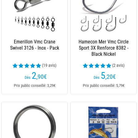
Emerillon Vmc Crane
Hamecon Mer Vmc Circle
Swivel 3126 - Inox - Pack
Sport 3X Renforce 8382 -
Black Nickel
(19 avis)
(2 avis)
2
5
,90
€
,20
€
Dès
Dès
Prix public conseillé: 3,29€
Prix public conseillé: 5,79€