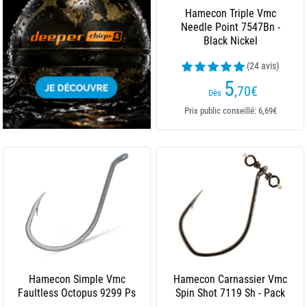
Hamecon Triple Vmc
Needle Point 7547Bn -
Black Nickel
(24 avis)
5
,70
€
Dès
Prix public conseillé: 6,69€
Hamecon Simple Vmc
Hamecon Carnassier Vmc
Faultless Octopus 9299 Ps
Spin Shot 7119 Sh - Pack