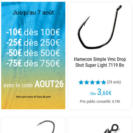
Jusqu'au 7 août
-10€
dès 100€
-25€
dès 250€
-50€
dès 500€
Hamecon Simple Vmc Drop
-75€
dès 750€
Shot Super Light 7119 Bn
AOUT26
(29 avis)
avec le code
3
,60
€
Dès
Hors prix noirs et frais de port
Prix public conseillé: 4,19€