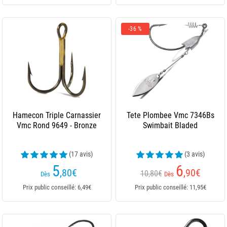
-36 %
Hamecon Triple Carnassier
Tete Plombee Vmc 7346Bs
Vmc Rond 9649 - Bronze
Swimbait Bladed
(17 avis)
(3 avis)
5
6
,80
€
,90
€
10,80€
Dès
Dès
Prix public conseillé: 6,49€
Prix public conseillé: 11,95€