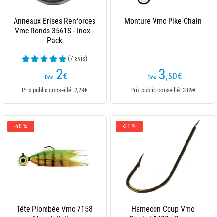
Anneaux Brises Renforces
Monture Vmc Pike Chain
Vmc Ronds 3561S - Inox -
Pack
(7 avis)
2
3
€
,50
€
Dès
Dès
Prix public conseillé: 2,29€
Prix public conseillé: 3,89€
-50 %
-31 %
Tête Plombée Vmc 7158
Hamecon Coup Vmc