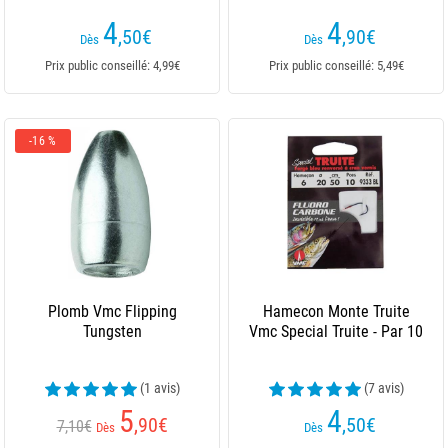
4
4
,50
€
,90
€
Dès
Dès
Prix public conseillé: 4,99€
Prix public conseillé: 5,49€
-16 %
Plomb Vmc Flipping
Hamecon Monte Truite
Tungsten
Vmc Special Truite - Par 10
(1 avis)
(7 avis)
5
4
,90
€
,50
€
7,10€
Dès
Dès