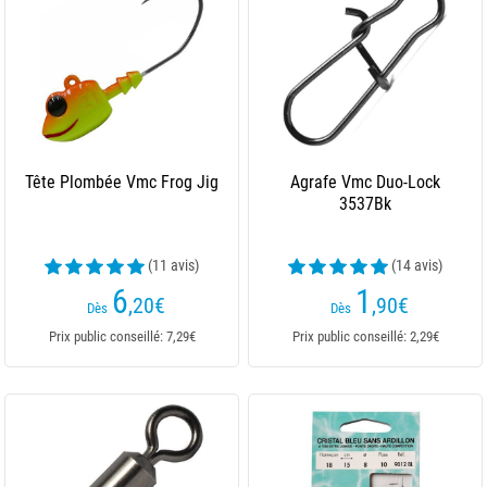
Tête Plombée Vmc Frog Jig
Agrafe Vmc Duo-Lock
3537Bk
(11 avis)
(14 avis)
6
1
,20
€
,90
€
Dès
Dès
Prix public conseillé: 7,29€
Prix public conseillé: 2,29€