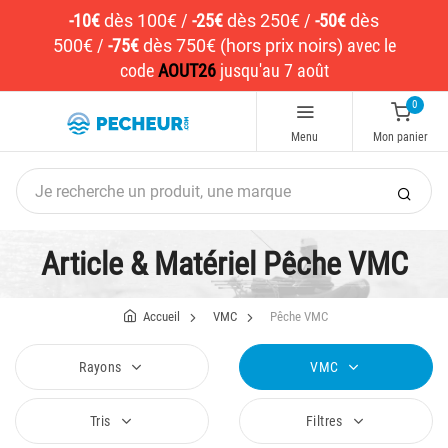
-10€
dès 100€
/
-25€
dès 250€
/
-50€
dès
500€
/
-75€
dès 750€ (hors prix noirs)
avec le
code
AOUT26
jusqu'au 7 août
0
Menu
Mon panier
Article & Matériel Pêche VMC
Accueil
VMC
Pêche VMC
Rayons
VMC
Tris
Filtres