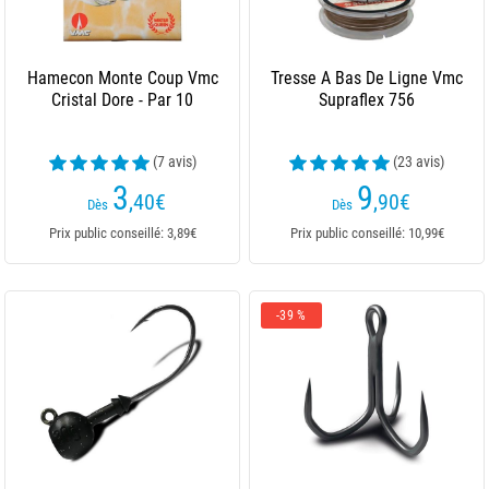
Hamecon Monte Coup Vmc
Tresse A Bas De Ligne Vmc
Cristal Dore - Par 10
Supraflex 756
(7 avis)
(23 avis)
3
9
,40
€
,90
€
Dès
Dès
Prix public conseillé: 3,89€
Prix public conseillé: 10,99€
-39 %