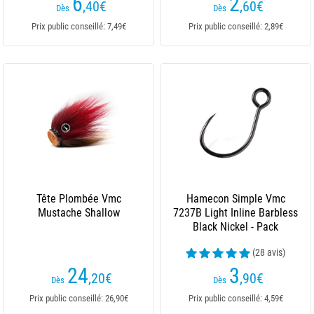
6
2
,40
€
,60
€
Dès
Dès
Prix public conseillé: 7,49€
Prix public conseillé: 2,89€
Tête Plombée Vmc
Hamecon Simple Vmc
Mustache Shallow
7237B Light Inline Barbless
Black Nickel - Pack
(28 avis)
24
3
,20
€
,90
€
Dès
Dès
Prix public conseillé: 26,90€
Prix public conseillé: 4,59€