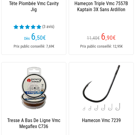
Tëte Plombée Vmc Cavity
Hameçon Triple Vmc 7557B
Jig
Kaptain 3X Sans Ardillon
(3 avis)
6
6
,50
€
,90
€
11,40€
Dès
Prix public conseillé: 7,69€
Prix public conseillé: 12,95€
Tresse A Bas De Ligne Vmc
Hamecon Vmc 7239
Megaflex C736