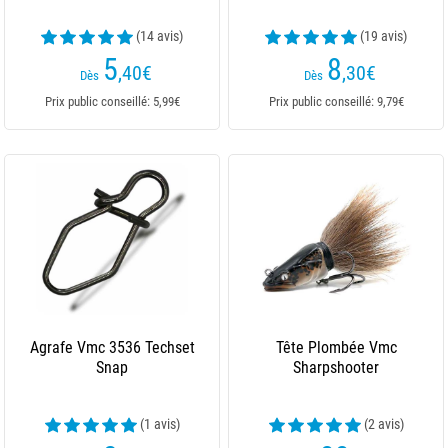
(14 avis)
(19 avis)
5
8
,40
€
,30
€
Dès
Dès
Prix public conseillé: 5,99€
Prix public conseillé: 9,79€
Agrafe Vmc 3536 Techset
Tête Plombée Vmc
Snap
Sharpshooter
(1 avis)
(2 avis)