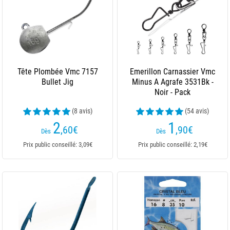
Tête Plombée Vmc 7157
Emerillon Carnassier Vmc
Bullet Jig
Minus A Agrafe 3531Bk -
Noir - Pack
(8 avis)
(54 avis)
2
1
,60
€
,90
€
Dès
Dès
Prix public conseillé: 3,09€
Prix public conseillé: 2,19€