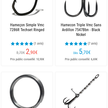
Hameçon Simple Vmc
Hamecon Triple Vmc Sans
7286R Techset Ringed
Ardillon 7547Bbn - Black
Nickel
(1 avis)
(7 avis)
2
5
,90
€
,70
€
8,70€
Dès
Prix public conseillé: 10,90€
Prix public conseillé: 6,69€