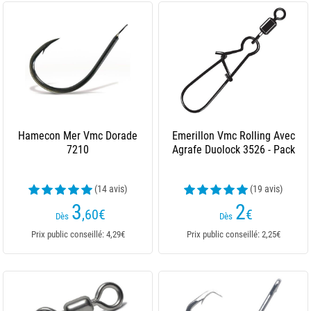
Hamecon Mer Vmc Dorade
Emerillon Vmc Rolling Avec
7210
Agrafe Duolock 3526 - Pack
(14 avis)
(19 avis)
3
2
,60
€
€
Dès
Dès
Prix public conseillé: 4,29€
Prix public conseillé: 2,25€