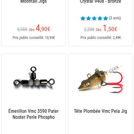
Moontail Jigs
Crystal 9408 - Bronze
(3 avis)
4
1
,90
€
,50
€
9,90€
2,20€
Dès
Dès
Prix public conseillé: 10,95€
Prix public conseillé: 2,49€
Émerillon Vmc 3590 Pater
Tête Plombée Vmc Pela Jig
Noster Perle Phospho