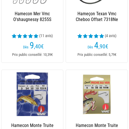
Hamecon Mer Vmc
Hameçon Texan Vmc
O'shaugnessy 8255S
Cheboo Offset 7318Ne
(11 avis)
(4 avis)
9
4
,40
€
,90
€
Dès
Dès
Prix public conseillé: 10,39€
Prix public conseillé: 5,79€
Hamecon Monte Truite
Hamecon Monte Truite