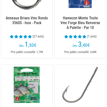
Anneaux Brises Vmc Ronds
Hamecon Monte Truite
3560S - Inox - Pack
Vmc Forge Bleu Renverse
A Palette - Par 10
(27 avis)
(1 avis)
1
3
,50
€
,40
€
Dès
Dès
Prix public conseillé: 1,79€
Prix public conseillé: 3,89€