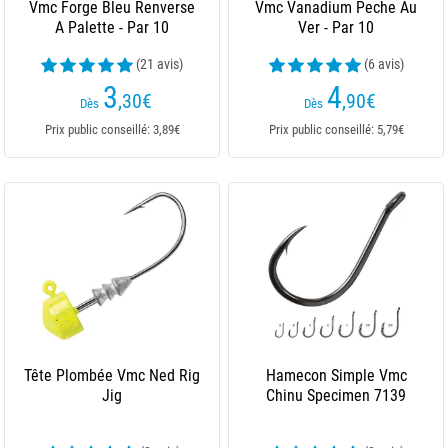
Vmc Forge Bleu Renverse
Vmc Vanadium Peche Au
A Palette - Par 10
Ver - Par 10
(21 avis)
(6 avis)
3
4
,30
€
,90
€
Dès
Dès
Prix public conseillé: 3,89€
Prix public conseillé: 5,79€
Tête Plombée Vmc Ned Rig
Hamecon Simple Vmc
Jig
Chinu Specimen 7139