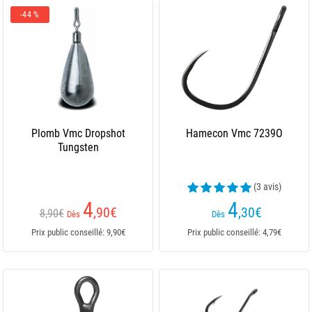
-44 %
Plomb Vmc Dropshot
Hamecon Vmc 7239O
Tungsten
(3 avis)
4
4
,90
€
,30
€
8,90€
Dès
Dès
Prix public conseillé: 9,90€
Prix public conseillé: 4,79€