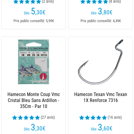
(2 avis)
(8 avis)
5
3
,30
€
,80
€
Dès
Dès
Prix public conseillé: 5,99€
Prix public conseillé: 4,49€
Hamecon Monte Coup Vmc
Hamecon Texan Vmc Texan
Cristal Bleu Sans Ardillon -
1X Renforce 7316
35Cm - Par 10
(27 avis)
(16 avis)
3
3
,30
€
,60
€
Dès
Dès