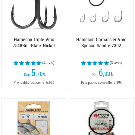
Hamecon Triple Vmc
Hamecon Carnassier Vmc
7548Bn - Black Nickel
Special Sandre 7302
(4 avis)
(3 avis)
5
6
,70
€
,30
€
Dès
Dès
Prix public conseillé: 6,69€
Prix public conseillé: 7,39€