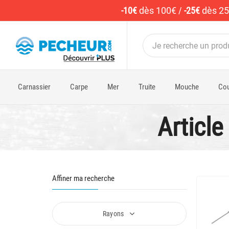
-10€
dès 100€
/
-25€
dès 2
Carnassier
Carpe
Mer
Truite
Mouche
Cou
Articl
Affiner ma recherche
Rayons