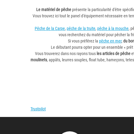
Le matériel de pêche
présente la particularité d'être spécif
Vous trouvez ici tout le panel d'équipement nécessaire en te
Pêche de la Carpe
,
pêche de la truite
,
pêche à la mouche
, p
vous recherchez du matériel pour pêcher la fr
Si vous préférez la
pêche en mer
,
du bo
Le débutant pourra opter pour un ensemble « prêt 
Vous trouverez dans nos rayons tous
les articles de pêche
et
moulinets
, appâts, leurres souples, float tube, hameçons, tete
Trustpilot