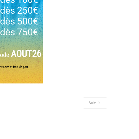
dès 250€
dès 500€
dès 750€
AOUT26
code
ix noirs et frais de port
Suiv