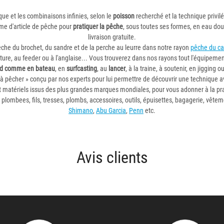
ique et les combinaisons infinies, selon le
poisson
recherché et la technique privil
rme d'article de pêche pour
pratiquer la pêche
, sous toutes ses formes, en eau do
livraison gratuite.
êche du brochet, du sandre et de la perche au leurre dans notre rayon
pêche du ca
iture, au feeder ou à l'anglaise... Vous trouverez dans nos rayons tout l'équipem
rd comme en bateau
, en
surfcasting
, au
lancer
, à la traine, à soutenir, en jigging 
à pêcher » conçu par nos experts pour lui permettre de découvrir une technique 
 matériels issus des plus grandes marques mondiales, pour vous adonner à la pra
s plombees, fils, tresses, plombs, accessoires, outils, épuisettes, bagagerie, vête
Shimano
,
Abu Garcia
,
Penn
etc.
Avis clients