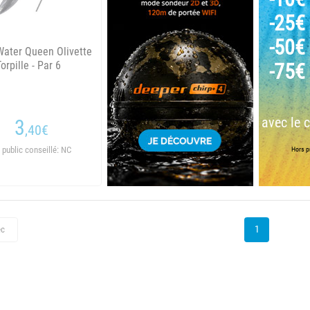
-25€
-50€
ater Queen Olivette
Torpille - Par 6
-75€
avec le 
3
,40
€
 public conseillé: NC
Hors pr
1
éc