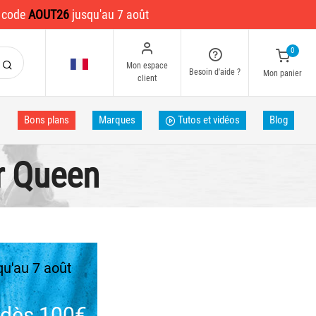
e code
AOUT26
jusqu'au 7 août
0
Mon espace
Besoin d'aide ?
Mon panier
client
Bons plans
Marques
Tutos et vidéos
Blog
r Queen
u'au 7 août
dès 100€