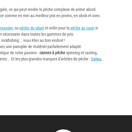
égiée, ce qui peut rendre la pêche complexe de prime abord.
uce comme en mer au meilleur prix en promo, en stock et avec
rnassier
, ou
pêche du silure
et enfin pour la
pêche au coup
si
ent nécessaire dans toutes les gammes de prix.
ou rockfishing... vous êtes au bon endroit !
avec une panoplie de matériel parfaitement adapté.
tique de votre passion :
cannes à pêche
spinning et casting,
ments... Et les plus grandes marques d'articles de pêche :
Daïwa
,