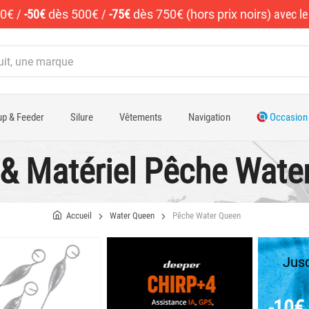
50€
/
-50€
dès 500€
/
-75€
dès 750€ (hors prix noirs)
avec l
p & Feeder
Silure
Vêtements
Navigation
Occasion
e & Matériel Pêche Wate
Accueil
Water Queen
Pêche Water Queen
Jusq
-10€